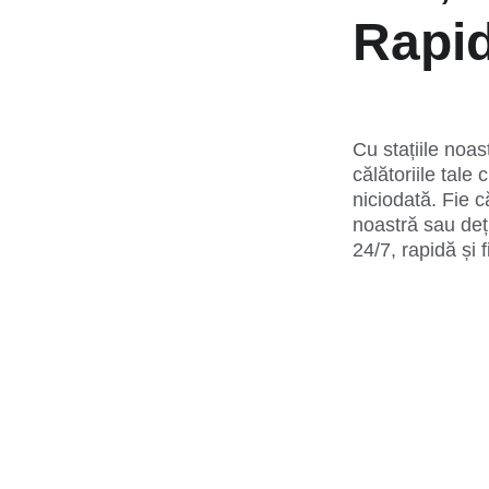
Rapi
Cu stațiile noas
călătoriile tale
niciodată. Fie c
noastră sau deți
24/7, rapidă și f