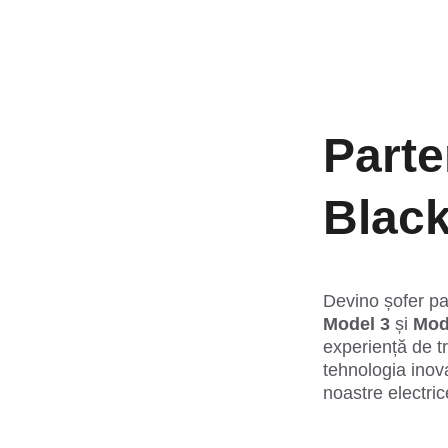
Parte
Black
Devino șofer par
Model 3
 și 
Mod
experiență de t
tehnologia inova
noastre electric