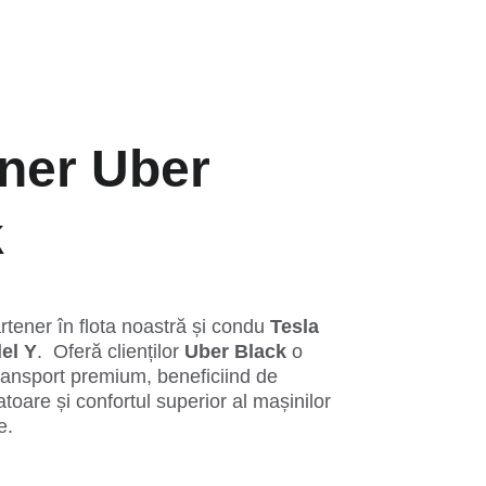
ner Uber 
 
tener în flota noastră și condu 
Tesla 
el Y
.  Oferă clienților 
Uber Black
 o 
ransport premium, beneficiind de 
toare și confortul superior al mașinilor 
e. 