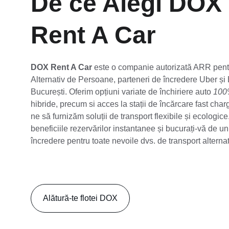
De ce Alegi DOX 
Rent A Car
DOX Rent A Car
 este o companie autorizată ARR pent
Alternativ de Persoane, parteneri de încredere Uber și B
București. Oferim opțiuni variate de închiriere auto 
100%
hibride, precum si acces la stații de încărcare fast cha
ne să furnizăm soluții de transport flexibile și ecologice.
beneficiile rezervărilor instantanee și bucurați-vă de un
încredere pentru toate nevoile dvs. de transport alternat
Alătură-te flotei DOX