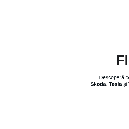
F
Descoperă cel
Skoda
, 
Tesla
 și 