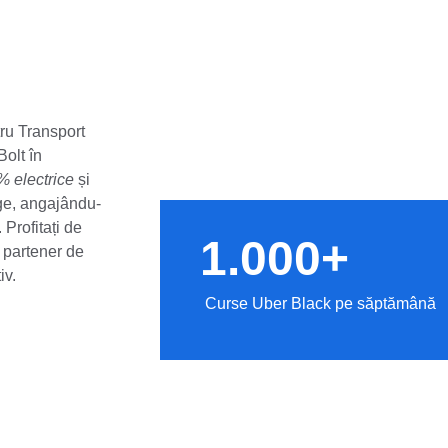
ru Transport 
olt în 
 electrice
 și 
rge, angajându-
 Profitați de 
1.000+
 partener de 
iv.
Curse Uber Black pe săptămână