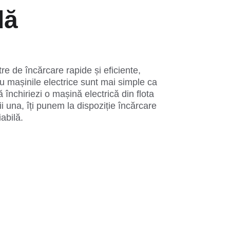
dă
tre de încărcare rapide și eficiente, 
 cu mașinile electrice sunt mai simple ca 
ă închiriezi o mașină electrică din flota 
i una, îți punem la dispoziție încărcare 
iabilă.