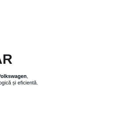
AR
Volkswagen
, 
ogică și eficientă.