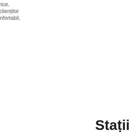
ice, 
clienților 
fortabil.
Stați